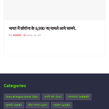
भारत में कोरोना के 6,990 नए मामले आये सामने..
BY
ADMIN
2021-11-30
भारत में कोरोना के 6,990 नए मामले आये सामने.. देश-विदेश: स्वास्थ्य परिवार
कल्याण मंत्रालय ने मंगलवार सुबह कहा कि ...
Categories
Uncategorized
(33)
अपनी बात
(11)
उत्तराखंड
(2898)
कुमाऊँ
(279)
खेल-जगत
(47)
गढ़वाल
(465)