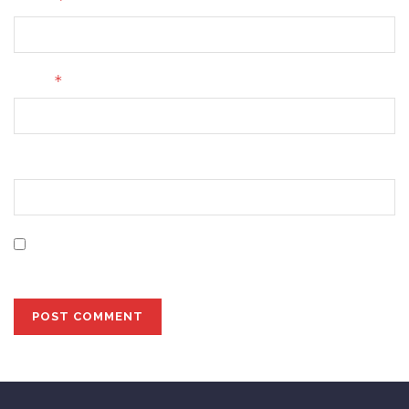
*
Email
Website
Save my name, email, and website in this browser for
the next time I comment.