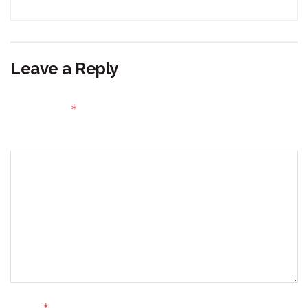
Leave a Reply
Your email address will not be published.
Required fields
*
are marked
Comment
*
Name