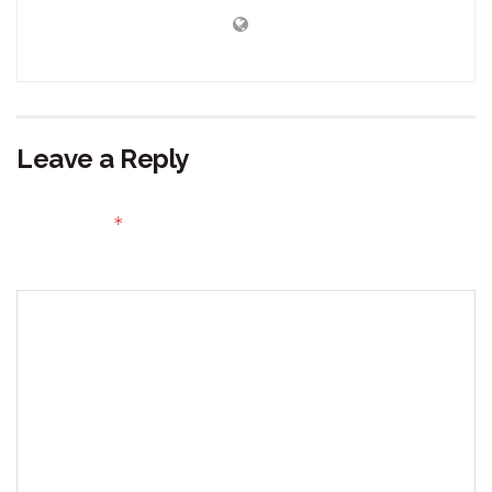
Leave a Reply
Your email address will not be published.
Required fields
*
are marked
Comment