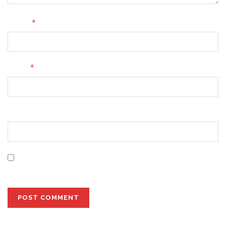
*
Name
*
Email
Website
Save my name, email, and website in this browser for
the next time I comment.