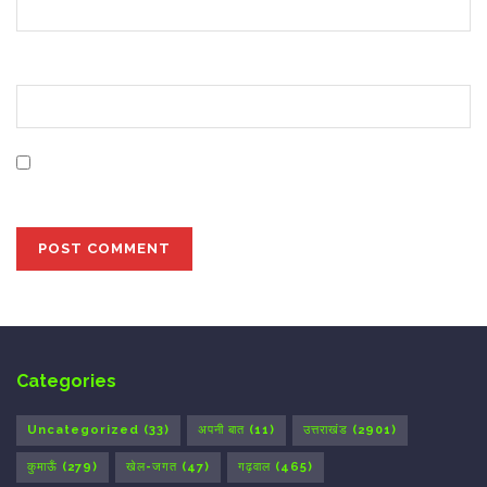
Website
Save my name, email, and website in this browser for
the next time I comment.
Categories
Uncategorized
(33)
अपनी बात
(11)
उत्तराखंड
(2901)
कुमाऊँ
(279)
खेल-जगत
(47)
गढ़वाल
(465)