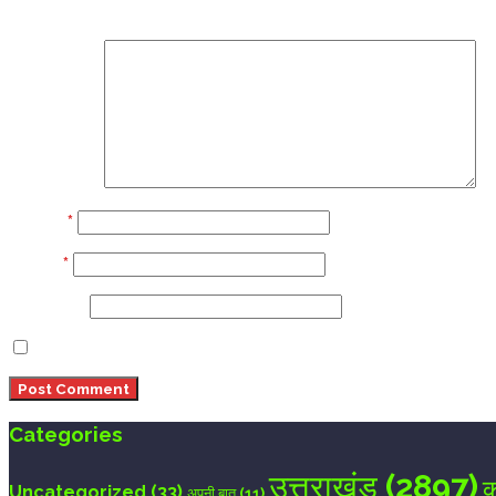
Your email address will not be published.
Required fi
Comment
Name
*
Email
*
Website
Save my name, email, and website in this browser 
Categories
उत्तराखंड
(2897)
क
Uncategorized
(33)
अपनी बात
(11)