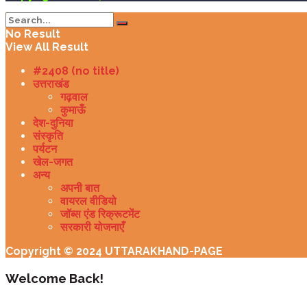
No Result
View All Result
#2408 (no title)
उत्तराखंड
गढ़वाल
कुमाऊँ
देश-दुनिया
संस्कृति
पर्यटन
खेल-जगत
अन्य
अपनी बात
वायरल वीडियो
जॉब्स एंड रिक्रूटमेंट
सरकारी योजनाएँ
Copyright © 2024 UTTARAKHAND-PAGE
Welcome Back!
Login to your account below