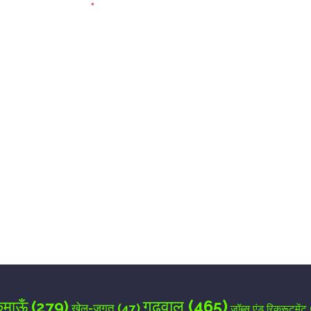
elds are marked
*
for the next time I comment.
गढ़वाल
(465)
ुमाऊँ
(279)
खेल-जगत
(47)
जॉब्स एंड रिक्रूटमेंट