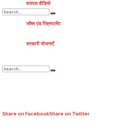
वायरल वीडियो
जॉब्स एंड रिक्रूटमेंट
No Result
सरकारी योजनाएँ
View All Result
No Result
View All Result
Share on Facebook
Share on Twitter
करंट में अटकी दुर्गम गांवों में मोबाइल के 4-जी नेटवर्क की राह..