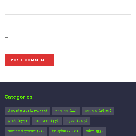
Website
Save my name, email, and website in this browser for
the next time I comment.
Categories
Uncategorized
(33)
अपनी बात
(11)
उत्तराखंड
(2899)
कुमाऊँ
(279)
खेल-जगत
(47)
गढ़वाल
(465)
जॉब्स एंड रिक्रूटमेंट
(21)
देश-दुनिया
(446)
पर्यटन
(53)