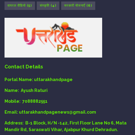
वायरल वीडियो
(5)
संस्कृति
(4)
सरकारी योजनाएँ
(6)
Contact Details
Portal Name:
uttarakhandpage
Name:
Ayush Raturi
Mobile:
7088882551
Email
: uttarakhandpagenews@gmail.com
Address:
B-1 Block, H/N -142, First Floor Lane No 6, Mata
Mandir Rd, Saraswati Vihar, Ajabpur Khurd Dehradun.