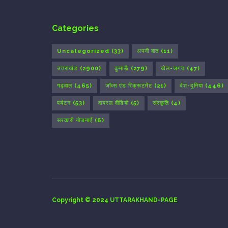
Categories
Uncategorized
(33)
अपनी बात
(11)
उत्तराखंड
(2900)
कुमाऊँ
(279)
खेल-जगत
(47)
गढ़वाल
(465)
जॉब्स एंड रिक्रूटमेंट
(21)
देश-दुनिया
(446)
पर्यटन
(53)
वायरल वीडियो
(5)
संस्कृति
(4)
सरकारी योजनाएँ
(6)
Copyright © 2024 UTTARAKHAND-PAGE