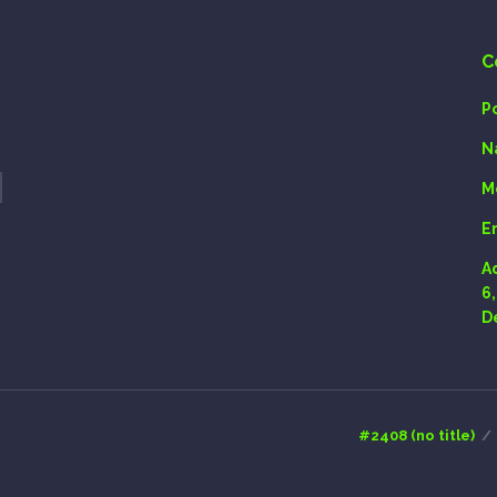
C
P
N
M
E
A
6
D
#2408 (no title)