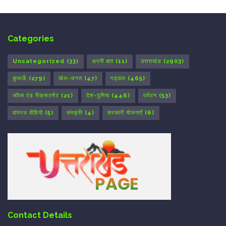
Categories
Uncategorized
(33)
अपनी बात
(11)
उत्तराखंड
(2903)
कुमाऊँ
(279)
खेल-जगत
(47)
गढ़वाल
(465)
जॉब्स एंड रिक्रूटमेंट
(21)
देश-दुनिया
(446)
पर्यटन
(53)
वायरल वीडियो
(5)
संस्कृति
(4)
सरकारी योजनाएँ
(6)
Contact Details