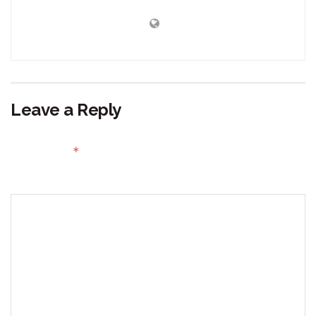
Leave a Reply
Your email address will not be published.
Required fields
*
are marked
Comment