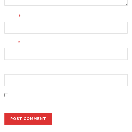
*
Name
*
Email
Website
Save my name, email, and website in this browser for
the next time I comment.