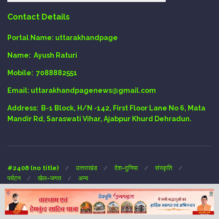
Contact Details
Portal Name:
uttarakhandpage
Name:
Ayush Raturi
Mobile:
7088882551
Email
: uttarakhandpagenews@gmail.com
Address:
B-1 Block, H/N -142, First Floor Lane No 6, Mata
Mandir Rd, Saraswati Vihar, Ajabpur Khurd Dehradun.
#2408 (no title)
उत्तराखंड
देश-दुनिया
संस्कृति
पर्यटन
खेल-जगत
अन्य
Copyright © 2024 UTTARAKHAND-PAGE