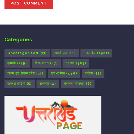
Categories
Uncategorized
(33)
अपनी बात
(11)
उत्तराखंड
(2901)
कुमाऊँ
(279)
खेल-जगत
(47)
गढ़वाल
(465)
जॉब्स एंड रिक्रूटमेंट
(21)
देश-दुनिया
(446)
पर्यटन
(53)
वायरल वीडियो
(5)
संस्कृति
(4)
सरकारी योजनाएँ
(6)