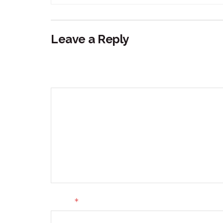
Leave a Reply
Your email address will not be published.
Requir
Comment
*
Name