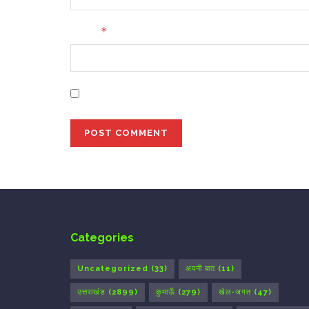
*
Email
Save my name, email, and website in this bro
Categories
Uncategorized
(33)
अपनी बात
(11)
उत्तराखंड
(2899)
कुमाऊँ
(279)
खेल-जगत
(47)