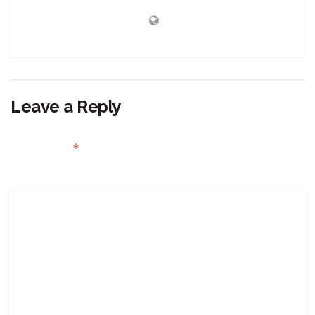
Leave a Reply
Your email address will not be published.
Required fields
*
are marked
Comment