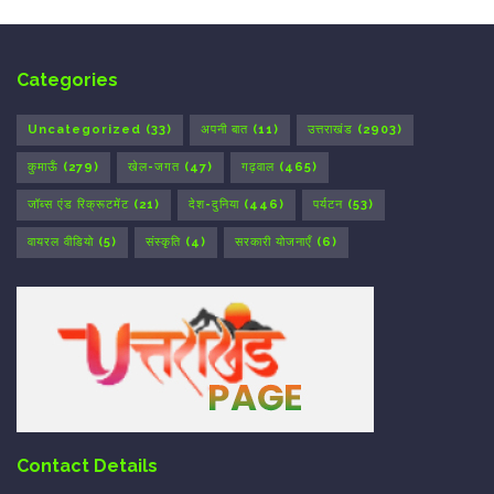
Categories
Uncategorized
(33)
अपनी बात
(11)
उत्तराखंड
(2903)
कुमाऊँ
(279)
खेल-जगत
(47)
गढ़वाल
(465)
जॉब्स एंड रिक्रूटमेंट
(21)
देश-दुनिया
(446)
पर्यटन
(53)
वायरल वीडियो
(5)
संस्कृति
(4)
सरकारी योजनाएँ
(6)
Contact Details