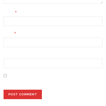
*
Name
*
Email
Website
Save my name, email, and website in this browser for
the next time I comment.