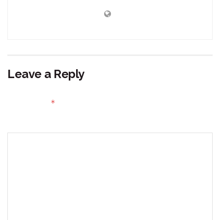
Leave a Reply
Your email address will not be published.
Required fields
*
are marked
Comment