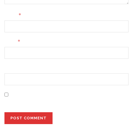
*
Name
*
Email
Website
Save my name, email, and website in this browser for
the next time I comment.