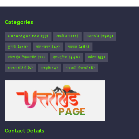
Categories
Uncategorized
(33)
अपनी बात
(11)
उत्तराखंड
(2905)
कुमाऊँ
(279)
खेल-जगत
(47)
गढ़वाल
(465)
जॉब्स एंड रिक्रूटमेंट
(21)
देश-दुनिया
(446)
पर्यटन
(53)
वायरल वीडियो
(5)
संस्कृति
(4)
सरकारी योजनाएँ
(6)
Contact Details