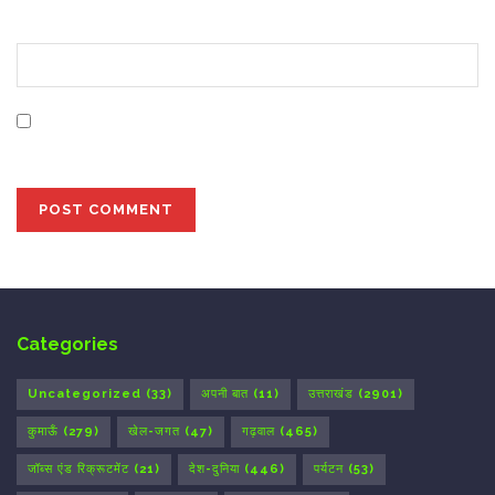
Website
Save my name, email, and website in this browser for
the next time I comment.
Categories
Uncategorized
(33)
अपनी बात
(11)
उत्तराखंड
(2901)
कुमाऊँ
(279)
खेल-जगत
(47)
गढ़वाल
(465)
जॉब्स एंड रिक्रूटमेंट
(21)
देश-दुनिया
(446)
पर्यटन
(53)