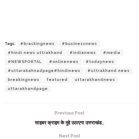
Tags:
#brackingnews
#businessnews
#hindi news uttrakhand
#indianews
#media
#NEWSPORTAL
#onlinenews
#todaynews
#uttarakahnadpage#hindinews
#uttrakhand news
breakingnews
featured
uttarakhandnews
uttarakhandpage
Previous Post
साइबर क्राइम के मुद्दे उठाएगा उत्तराखंड..
Next Post