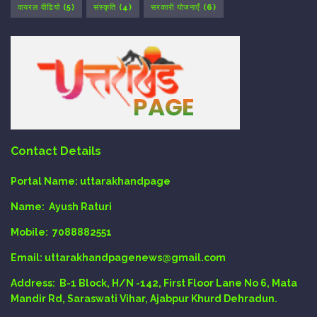
वायरल वीडियो
(5)
संस्कृति
(4)
सरकारी योजनाएँ
(6)
Contact Details
Portal Name:
uttarakhandpage
Name:
Ayush Raturi
Mobile:
7088882551
Email
: uttarakhandpagenews@gmail.com
Address:
B-1 Block, H/N -142, First Floor Lane No 6, Mata
Mandir Rd, Saraswati Vihar, Ajabpur Khurd Dehradun.