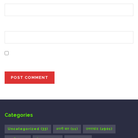
Website
Save my name, email, and website in this browser for
the next time I comment.
Categories
Uncategorized
(33)
अपनी बात
(11)
उत्तराखंड
(2901)