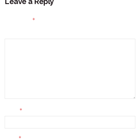
Leave a Reply
Your email address will not be published.
Required fields
*
are marked
Comment
*
Name
*
Email