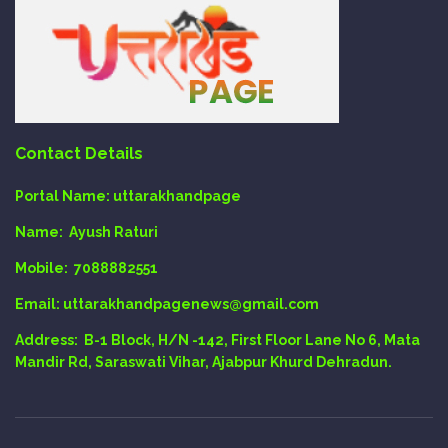
Contact Details
Portal Name:
uttarakhandpage
Name:
Ayush Raturi
Mobile:
7088882551
Email
: uttarakhandpagenews@gmail.com
Address:
B-1 Block, H/N -142, First Floor Lane No 6, Mata
Mandir Rd, Saraswati Vihar, Ajabpur Khurd Dehradun.