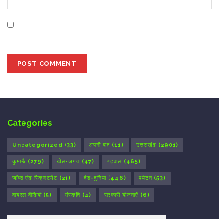
Save my name, email, and website in this browser for
the next time I comment.
Categories
Uncategorized
(33)
अपनी बात
(11)
उत्तराखंड
(2901)
कुमाऊँ
(279)
खेल-जगत
(47)
गढ़वाल
(465)
जॉब्स एंड रिक्रूटमेंट
(21)
देश-दुनिया
(446)
पर्यटन
(53)
वायरल वीडियो
(5)
संस्कृति
(4)
सरकारी योजनाएँ
(6)