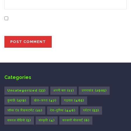
Save my name, email, and website in this browser for
the next time I comment.
Categories
Uncategorized
(33)
अपनी बात
(11)
उत्तराखंड
(2905)
कुमाऊँ
(279)
खेल-जगत
(47)
गढ़वाल
(465)
जॉब्स एंड रिक्रूटमेंट
(21)
देश-दुनिया
(446)
पर्यटन
(53)
वायरल वीडियो
(5)
संस्कृति
(4)
सरकारी योजनाएँ
(6)