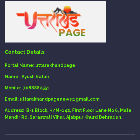
Contact Details
Portal Name:
uttarakhandpage
Name:
Ayush Raturi
Mobile:
7088882551
Email
: uttarakhandpagenews@gmail.com
Address:
B-1 Block, H/N -142, First Floor Lane No 6, Mata
Mandir Rd, Saraswati Vihar, Ajabpur Khurd Dehradun.