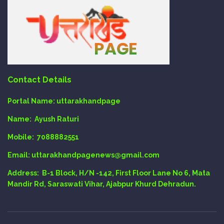
Contact Details
Portal Name:
uttarakhandpage
Name:
Ayush Raturi
Mobile:
7088882551
Email
: uttarakhandpagenews@gmail.com
Address:
B-1 Block, H/N -142, First Floor Lane No 6, Mata
Mandir Rd, Saraswati Vihar, Ajabpur Khurd Dehradun.