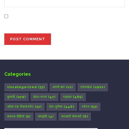
Save my name, email, and website in this browser for
the next time I comment.
Categories
Uncategorized
(33)
अपनी बात
(11)
उत्तराखंड
(2901)
कुमाऊँ
(279)
खेल-जगत
(47)
गढ़वाल
(465)
जॉब्स एंड रिक्रूटमेंट
(21)
देश-दुनिया
(446)
पर्यटन
(53)
वायरल वीडियो
(5)
संस्कृति
(4)
सरकारी योजनाएँ
(6)