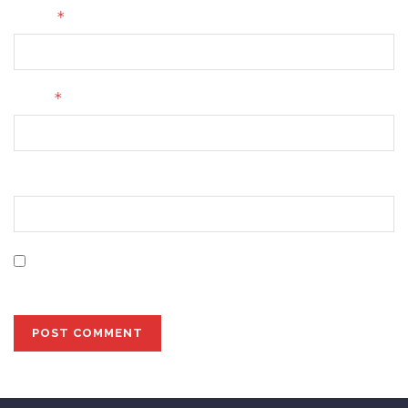
*
Name
*
Email
Website
Save my name, email, and website in this browser for
the next time I comment.