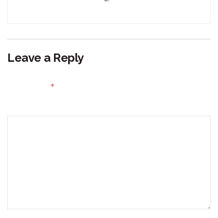
Leave a Reply
Your email address will not be published.
Required fields
*
are marked
Comment