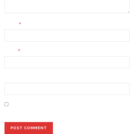
*
Name
*
Email
Website
Save my name, email, and website in this browser for
the next time I comment.