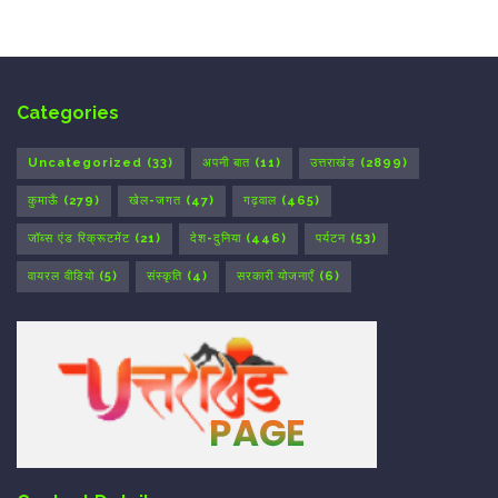
Categories
Uncategorized
(33)
अपनी बात
(11)
उत्तराखंड
(2899)
कुमाऊँ
(279)
खेल-जगत
(47)
गढ़वाल
(465)
जॉब्स एंड रिक्रूटमेंट
(21)
देश-दुनिया
(446)
पर्यटन
(53)
वायरल वीडियो
(5)
संस्कृति
(4)
सरकारी योजनाएँ
(6)