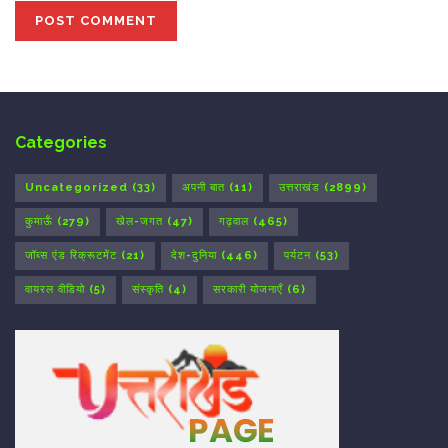
Categories
Uncategorized
(33)
अपनी बात
(11)
उत्तराखंड
(2899)
कुमाऊँ
(279)
खेल-जगत
(47)
गढ़वाल
(465)
जॉब्स एंड रिक्रूटमेंट
(21)
देश-दुनिया
(446)
पर्यटन
(53)
वायरल वीडियो
(5)
संस्कृति
(4)
सरकारी योजनाएँ
(6)