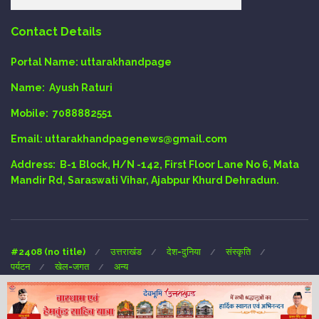
Contact Details
Portal Name:
uttarakhandpage
Name:
Ayush Raturi
Mobile:
7088882551
Email
: uttarakhandpagenews@gmail.com
Address:
B-1 Block, H/N -142, First Floor Lane No 6, Mata
Mandir Rd, Saraswati Vihar, Ajabpur Khurd Dehradun.
#2408 (no title)
उत्तराखंड
देश-दुनिया
संस्कृति
पर्यटन
खेल-जगत
अन्य
Copyright © 2024 UTTARAKHAND-PAGE