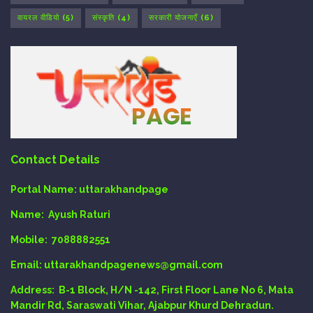
वायरल वीडियो
(5)
संस्कृति
(4)
सरकारी योजनाएँ
(6)
Contact Details
Portal Name:
uttarakhandpage
Name:
Ayush Raturi
Mobile:
7088882551
Email
: uttarakhandpagenews@gmail.com
Address:
B-1 Block, H/N -142, First Floor Lane No 6, Mata
Mandir Rd, Saraswati Vihar, Ajabpur Khurd Dehradun.