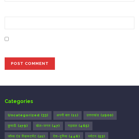
Website
Save my name, email, and website in this browser for
the next time I comment.
Categories
Uncategorized
(33)
अपनी बात
(11)
उत्तराखंड
(2900)
कुमाऊँ
(279)
खेल-जगत
(47)
गढ़वाल
(465)
जॉब्स एंड रिक्रूटमेंट
(21)
देश-दुनिया
(446)
पर्यटन
(53)