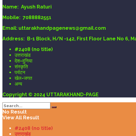
Name:
Ayush Raturi
Mobile:
7088882551
Email
: uttarakhandpagenews@gmail.com
Address:
B-1 Block, H/N -142, First Floor Lane No 6, 
#2408 (no title)
उत्तराखंड
देश-दुनिया
संस्कृति
पर्यटन
खेल-जगत
अन्य
Copyright © 2024 UTTARAKHAND-PAGE
No Result
View All Result
#2408 (no title)
उत्तराखंड