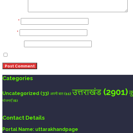
Comment
Name
*
Email
*
Website
Save my name, email, and website in this browser 
Categories
उत्तराखंड
(2901)
क
Uncategorized
(33)
अपनी बात
(11)
योजनाएँ
(6)
Contact Details
Portal Name:
uttarakhandpage