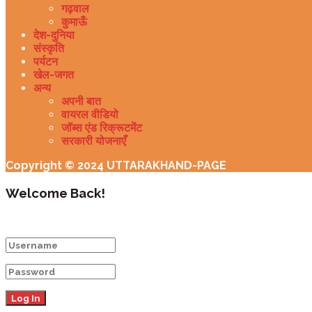
गढ़वाल
कुमाऊँ
देश-दुनिया
संस्कृति
पर्यटन
खेल-जगत
अन्य
अपनी बात
वायरल वीडियो
जॉब्स एंड रिक्रूटमेंट
सरकारी योजनाएँ
Copyright © 2024 UTTARAKHAND-PAGE
Welcome Back!
Login to your account below