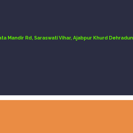
Mata Mandir Rd, Saraswati Vihar, Ajabpur Khurd Dehradun