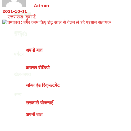
by
Admin
2021-10-11
देश-दुनिया
खेल-जगत
in
उत्तराखंड
,
कुमाऊँ
अन्य
संस्कृति
अपनी बात
पर्यटन
वायरल वीडियो
खेल-जगत
जॉब्स एंड रिक्रूटमेंट
अन्य
सरकारी योजनाएँ
अपनी बात
Friday, August 7, 2026