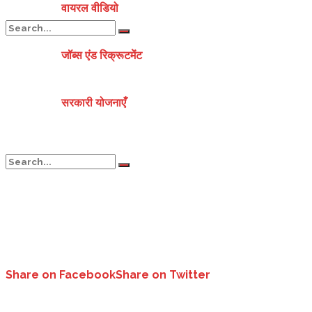
वायरल वीडियो
जॉब्स एंड रिक्रूटमेंट
No Result
सरकारी योजनाएँ
View All Result
No Result
View All Result
Share on Facebook
Share on Twitter
नगर पालिका चम्पावतमें एक अजीब कारनामा सामने आया है आयोग से करीब डेढ़ साल प