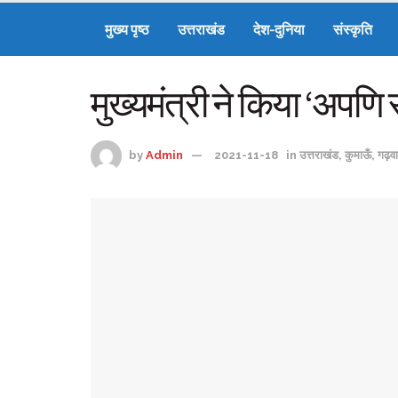
मुख्य पृष्ठ
उत्तराखंड
देश-दुनिया
संस्कृति
मुख्यमंत्री ने किया ‘अपणि 
by
Admin
2021-11-18
in
उत्तराखंड
,
कुमाऊँ
,
गढ़व