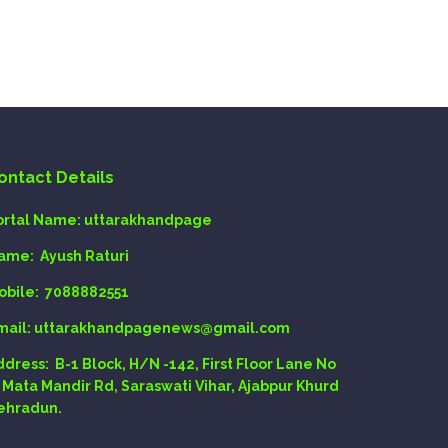
ontact Details
ortal Name:
uttarakhandpage
ame:
Ayush Raturi
obile:
7088882551
mail
: uttarakhandpagenews@gmail.com
ddress:
B-1 Block, H/N -142, First Floor Lane No
, Mata Mandir Rd, Saraswati Vihar, Ajabpur Khurd
ehradun.