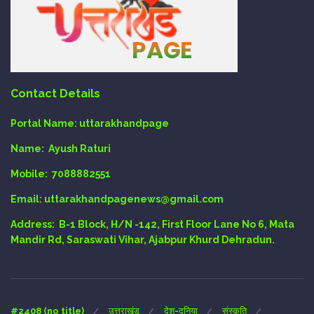
Contact Details
Portal Name:
uttarakhandpage
Name:
Ayush Raturi
Mobile:
7088882551
Email
: uttarakhandpagenews@gmail.com
Address:
B-1 Block, H/N -142, First Floor Lane No 6, Mata
Mandir Rd, Saraswati Vihar, Ajabpur Khurd Dehradun.
#2408 (no title)
उत्तराखंड
देश-दुनिया
संस्कृति