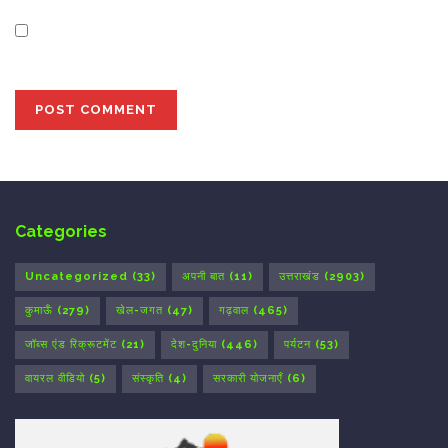
Save my name, email, and website in this browser for
the next time I comment.
Categories
Uncategorized
(33)
अपनी बात
(11)
उत्तराखंड
(2903)
कुमाऊँ
(279)
खेल-जगत
(47)
गढ़वाल
(465)
जॉब्स एंड रिक्रूटमेंट
(21)
देश-दुनिया
(446)
पर्यटन
(53)
वायरल वीडियो
(5)
संस्कृति
(4)
सरकारी योजनाएँ
(6)