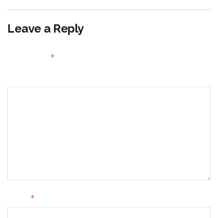
Leave a Reply
Your email address will not be published.
Required fields
*
are marked
Comment
*
Name