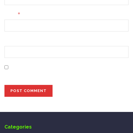
*
Email
Website
Save my name, email, and website in this browser for
the next time I comment.
Categories