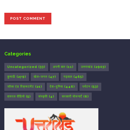
the next time I comment.
Categories
Uncategorized
(33)
अपनी बात
(11)
उत्तराखंड
(2903)
कुमाऊँ
(279)
खेल-जगत
(47)
गढ़वाल
(465)
जॉब्स एंड रिक्रूटमेंट
(21)
देश-दुनिया
(446)
पर्यटन
(53)
वायरल वीडियो
(5)
संस्कृति
(4)
सरकारी योजनाएँ
(6)