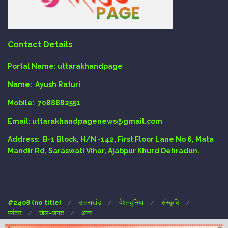
Contact Details
Portal Name:
uttarakhandpage
Name:
Ayush Raturi
Mobile:
7088882551
Email
: uttarakhandpagenews@gmail.com
Address:
B-1 Block, H/N -142, First Floor Lane No 6, Mata
Mandir Rd, Saraswati Vihar, Ajabpur Khurd Dehradun.
#2408 (no title)
उत्तराखंड
देश-दुनिया
संस्कृति
पर्यटन
खेल-जगत
अन्य