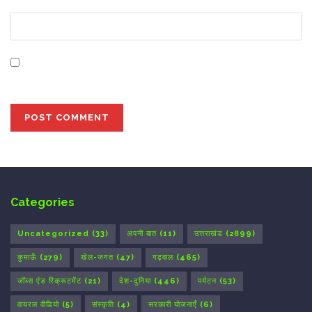
Website
Save my name, email, and website in this browser for
the next time I comment.
Categories
Uncategorized
(33)
अपनी बात
(11)
उत्तराखंड
(2899)
कुमाऊँ
(279)
खेल-जगत
(47)
गढ़वाल
(465)
जॉब्स एंड रिक्रूटमेंट
(21)
देश-दुनिया
(446)
पर्यटन
(53)
वायरल वीडियो
(5)
संस्कृति
(4)
सरकारी योजनाएँ
(6)