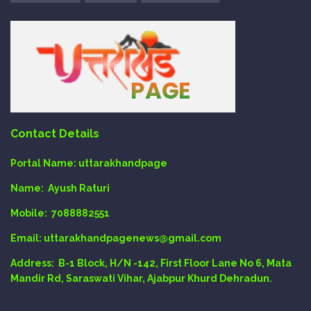
Contact Details
Portal Name:
uttarakhandpage
Name:
Ayush Raturi
Mobile:
7088882551
Email
: uttarakhandpagenews@gmail.com
Address:
B-1 Block, H/N -142, First Floor Lane No 6, Mata
Mandir Rd, Saraswati Vihar, Ajabpur Khurd Dehradun.