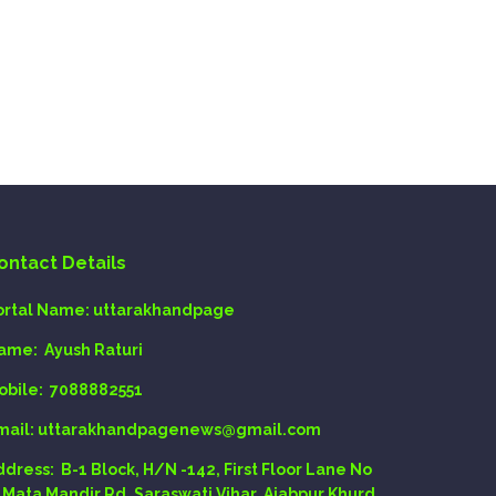
ontact Details
ortal Name:
uttarakhandpage
ame:
Ayush Raturi
obile:
7088882551
mail
: uttarakhandpagenews@gmail.com
ddress:
B-1 Block, H/N -142, First Floor Lane No
, Mata Mandir Rd, Saraswati Vihar, Ajabpur Khurd