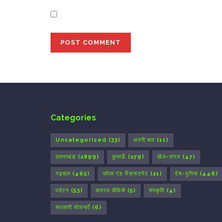
Save my name, email, and website in this bro
Categories
Uncategorized
(33)
अपनी बात
(11)
उत्तराखंड
(2899)
कुमाऊँ
(279)
खेल-जगत
(47)
गढ़वाल
(465)
जॉब्स एंड रिक्रूटमेंट
(21)
देश-दुनिया
(446)
पर्यटन
(53)
वायरल वीडियो
(5)
संस्कृति
(4)
सरकारी योजनाएँ
(6)