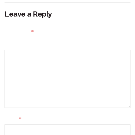
Leave a Reply
Your email address will not be published.
Required fields
*
are marked
Comment
*
Name