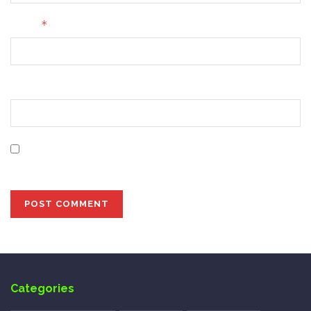
*
Email
Website
Save my name, email, and website in this browser for
the next time I comment.
Categories