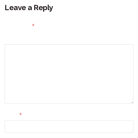
Leave a Reply
Your email address will not be published.
Required fields
*
are marked
Comment
*
Name