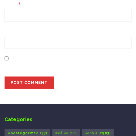
*
Email
Website
Save my name, email, and website in this browser for
the next time I comment.
Categories
Uncategorized
(33)
अपनी बात
(11)
उत्तराखंड
(2903)