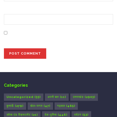
Website
Save my name, email, and website in this browser for
the next time I comment.
Categories
Uncategorized
(33)
अपनी बात
(11)
उत्तराखंड
(2903)
कुमाऊँ
(279)
खेल-जगत
(47)
गढ़वाल
(465)
जॉब्स एंड रिक्रूटमेंट
(21)
देश-दुनिया
(446)
पर्यटन
(53)