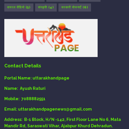
वायरल वीडियो
(5)
संस्कृति
(4)
सरकारी योजनाएँ
(6)
Contact Details
Portal Name:
uttarakhandpage
Name:
Ayush Raturi
Mobile:
7088882551
Email
: uttarakhandpagenews@gmail.com
Address:
B-1 Block, H/N -142, First Floor Lane No 6, Mata
Mandir Rd, Saraswati Vihar, Ajabpur Khurd Dehradun.