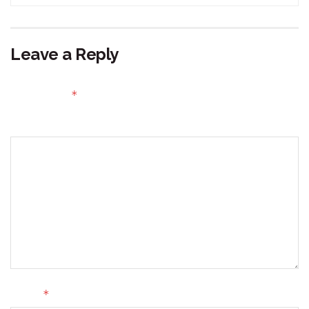
Leave a Reply
Your email address will not be published.
Required fields
*
are marked
Comment
*
Name