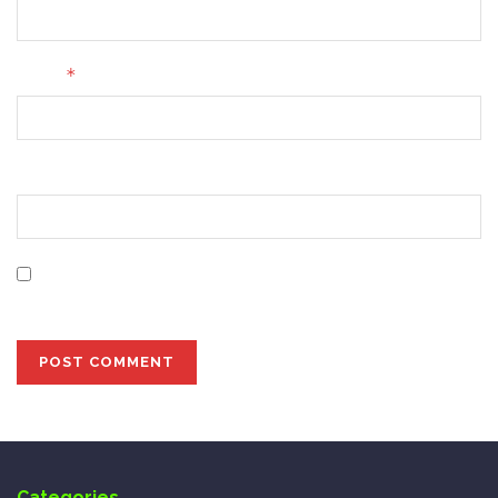
*
Email
Website
Save my name, email, and website in this browser for
the next time I comment.
Categories