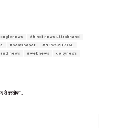
ooglenews
#hindi news uttrakhand
ia
#newspaper
#NEWSPORTAL
hand news
#webnews
dailynews
पद से इस्तीफा..