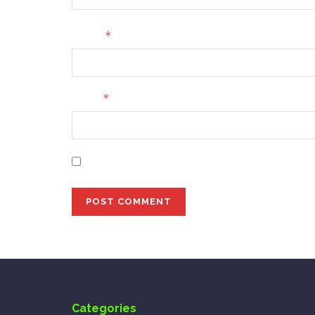
*
Name
*
Email
Save my name, email, and website in this bro
Categories