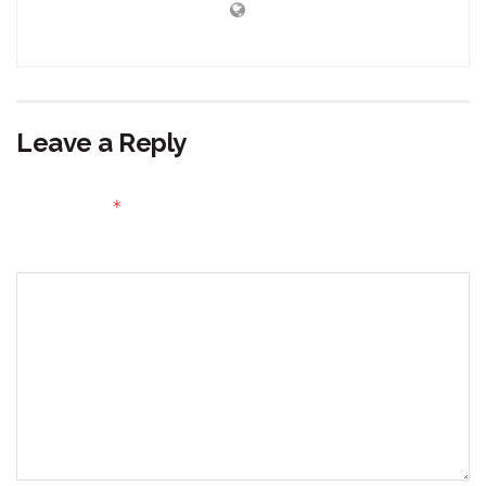
Leave a Reply
Your email address will not be published.
Required fields
*
are marked
Comment