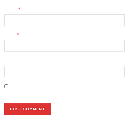
*
Name
*
Email
Website
Save my name, email, and website in this browser for
the next time I comment.