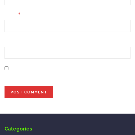
*
Email
Website
Save my name, email, and website in this browser for
the next time I comment.
Categories