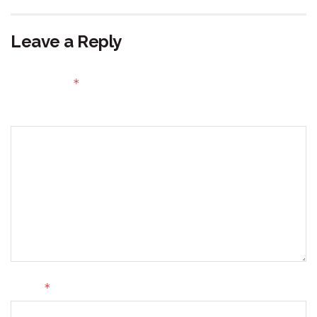
Leave a Reply
Your email address will not be published.
Required fields
*
are marked
Comment
*
Name