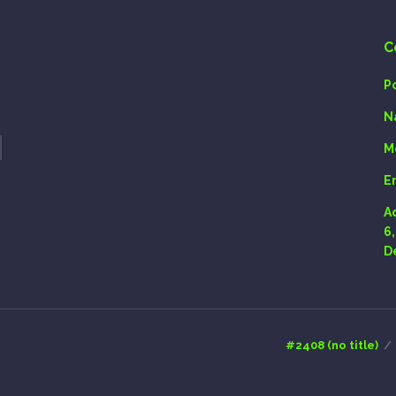
C
P
N
M
E
A
6
D
#2408 (no title)