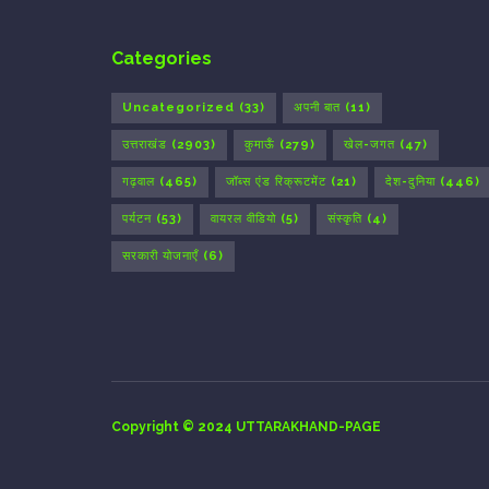
Categories
Uncategorized
(33)
अपनी बात
(11)
उत्तराखंड
(2903)
कुमाऊँ
(279)
खेल-जगत
(47)
गढ़वाल
(465)
जॉब्स एंड रिक्रूटमेंट
(21)
देश-दुनिया
(446)
पर्यटन
(53)
वायरल वीडियो
(5)
संस्कृति
(4)
सरकारी योजनाएँ
(6)
Copyright © 2024 UTTARAKHAND-PAGE