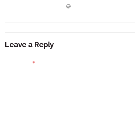
Leave a Reply
Your email address will not be published.
Required fields
*
are marked
Comment