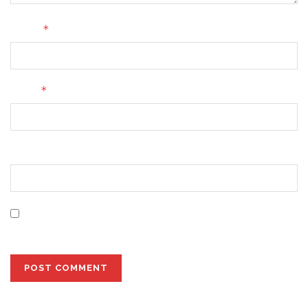
*
Name
*
Email
Website
Save my name, email, and website in this browser for
the next time I comment.