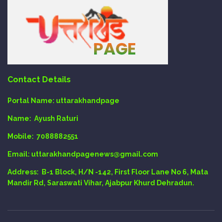
Contact Details
Portal Name:
uttarakhandpage
Name:
Ayush Raturi
Mobile:
7088882551
Email
: uttarakhandpagenews@gmail.com
Address:
B-1 Block, H/N -142, First Floor Lane No 6, Mata
Mandir Rd, Saraswati Vihar, Ajabpur Khurd Dehradun.