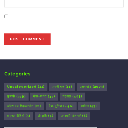
Save my name, email, and website in this browser for
the next time I comment.
Categories
Uncategorized
(33)
अपनी बात
(11)
उत्तराखंड
(2903)
कुमाऊँ
(279)
खेल-जगत
(47)
गढ़वाल
(465)
जॉब्स एंड रिक्रूटमेंट
(21)
देश-दुनिया
(446)
पर्यटन
(53)
वायरल वीडियो
(5)
संस्कृति
(4)
सरकारी योजनाएँ
(6)