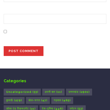
Website
Save my name, email, and website in this browser for
the next time I comment.
Categories
Uncategorized
(33)
अपनी बात
(11)
उत्तराखंड
(2901)
कुमाऊँ
(279)
खेल-जगत
(47)
गढ़वाल
(465)
जॉब्स एंड रिक्रूटमेंट
(21)
देश-दुनिया
(446)
पर्यटन
(53)