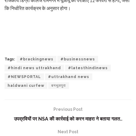
राजकीय डिग्री कॉलेज रामनगर में यूओयू की परीक्षाएं 12 फरवरी से होंगी, जैसा
कि निर्धारित कार्यक्रम के अनुसार होगा।
Tags:
#brackingnews
#businessnews
#hindi news uttrakhand
#latesthindinews
#NEWSPORTAL
#uttrakhand news
haldwani curfew
बनभूलपुरा
Previous Post
उपद्रवियों पर NSA की कार्रवाई को करन माहरा ने बताया गलत..
Next Post