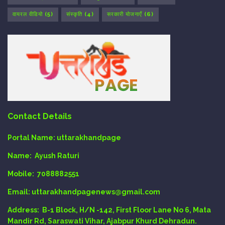
वायरल वीडियो
(5)
संस्कृति
(4)
सरकारी योजनाएँ
(6)
Contact Details
Portal Name:
uttarakhandpage
Name:
Ayush Raturi
Mobile:
7088882551
Email
: uttarakhandpagenews@gmail.com
Address:
B-1 Block, H/N -142, First Floor Lane No 6, Mata
Mandir Rd, Saraswati Vihar, Ajabpur Khurd Dehradun.