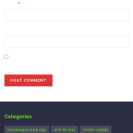
*
Email
Website
Save my name, email, and website in this browser for
the next time I comment.
Categories
Uncategorized
(33)
अपनी बात
(11)
उत्तराखंड
(2905)