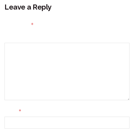
Leave a Reply
Your email address will not be published.
Required fields
*
are marked
Comment
*
Name