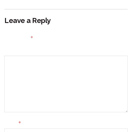
Leave a Reply
Your email address will not be published.
Required fields
*
are marked
Comment
*
Name