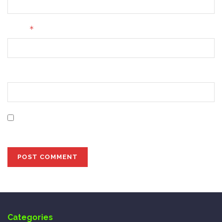
*
Email
Website
Save my name, email, and website in this browser for
the next time I comment.
Categories