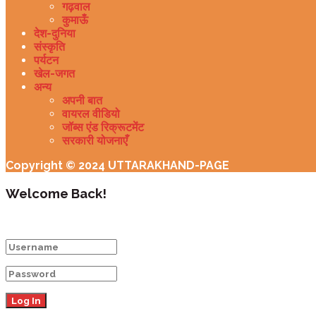
गढ़वाल
कुमाऊँ
देश-दुनिया
संस्कृति
पर्यटन
खेल-जगत
अन्य
अपनी बात
वायरल वीडियो
जॉब्स एंड रिक्रूटमेंट
सरकारी योजनाएँ
Copyright © 2024 UTTARAKHAND-PAGE
Welcome Back!
Login to your account below