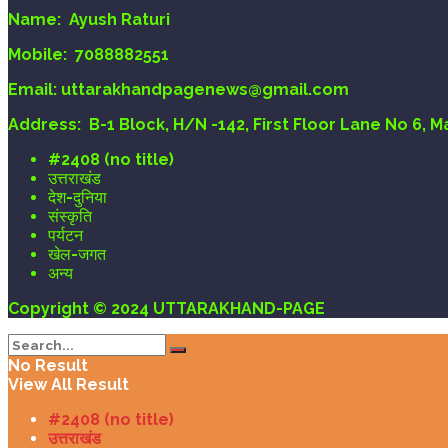
Name:
Ayush Raturi
Mobile:
7088882551
Email
: uttarakhandpagenews@gmail.com
Address:
B-1 Block, H/N -142, First Floor Lane No 6, 
#2408 (no title)
उत्तराखंड
देश-दुनिया
संस्कृति
पर्यटन
खेल-जगत
अन्य
Copyright © 2024 UTTARAKHAND-PAGE
No Result
View All Result
#2408 (no title)
उत्तराखंड