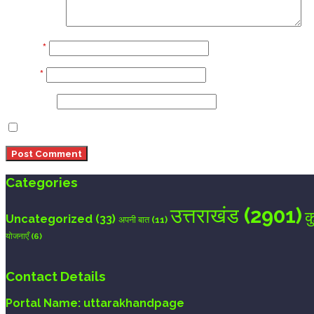
Comment
Name
*
Email
*
Website
Save my name, email, and website in this browser 
Categories
उत्तराखंड
(2901)
क
Uncategorized
(33)
अपनी बात
(11)
योजनाएँ
(6)
Contact Details
Portal Name:
uttarakhandpage