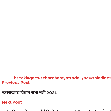
उनके बात सुनने के बाद कोर्ट का कहना हैं कि इस मामले को मुख्य न्यायाधीश की रेगुल
आपको बता दे कि पूर्व में श्रद्धालुओं की संख्या को लेकर निर्णय भी उसी कोर्ट द्वारा
साथ ही यह भी कहा गया है कि सरकार कोर्ट द्वारा दिए गए दिशा निर्देशों का पालन कर
Tags:
breakingnews
chardhamyatra
dailynews
hindine
Previous Post
उत्तराखण्ड विधान सभा भर्ती 2021
Next Post