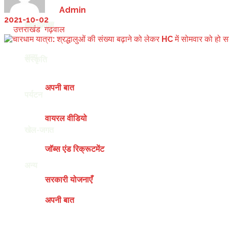
by
Admin
2021-10-02
देश-दुनिया
खेल-जगत
in
उत्तराखंड
,
गढ़वाल
अन्य
संस्कृति
अपनी बात
पर्यटन
वायरल वीडियो
खेल-जगत
जॉब्स एंड रिक्रूटमेंट
अन्य
सरकारी योजनाएँ
अपनी बात
Saturday, August 8, 2026