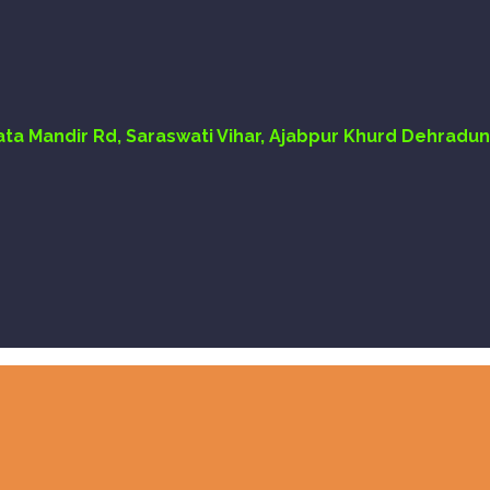
Mata Mandir Rd, Saraswati Vihar, Ajabpur Khurd Dehradun