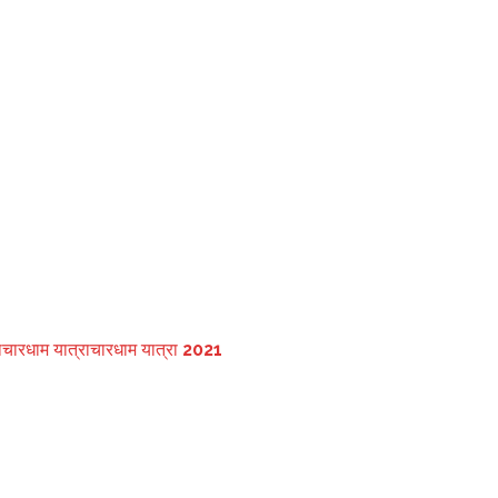
ै।
 पूर्व में दिए गए निर्णय में संशोधन कर श्रद्धालुओं की संख्या बढ़ाई जाए।
 की संख्या कम करने से स्थानीय लोगों की रोजी रोटी पर भी असर पड़ रहा है।
थ
चारधाम यात्रा
चारधाम यात्रा 2021