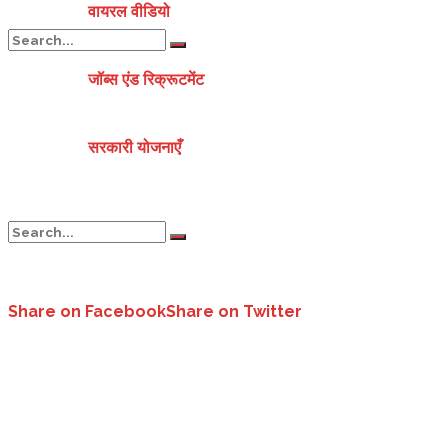
वायरल वीडियो
जॉब्स एंड रिक्रूटमेंट
No Result
सरकारी योजनाएँ
View All Result
No Result
Share on Facebook
Share on Twitter
चारधाम यात्रा में बढ़ेगी श्रद्धालुओं की संख्या..
View All Result
उत्तराखंड:
हाईकोर्ट ने चारधाम यात्रा में श्रद्धालुओं की संख्या बढ़ाए जाने को लेकर
गया।