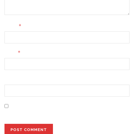
*
Name
*
Email
Website
Save my name, email, and website in this browser for
the next time I comment.