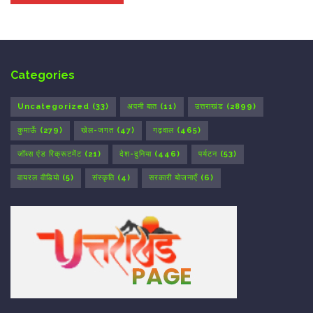
Categories
Uncategorized
(33)
अपनी बात
(11)
उत्तराखंड
(2899)
कुमाऊँ
(279)
खेल-जगत
(47)
गढ़वाल
(465)
जॉब्स एंड रिक्रूटमेंट
(21)
देश-दुनिया
(446)
पर्यटन
(53)
वायरल वीडियो
(5)
संस्कृति
(4)
सरकारी योजनाएँ
(6)