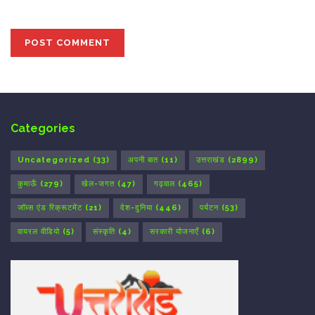
the next time I comment.
Categories
Uncategorized
(33)
अपनी बात
(11)
उत्तराखंड
(2899)
कुमाऊँ
(279)
खेल-जगत
(47)
गढ़वाल
(465)
जॉब्स एंड रिक्रूटमेंट
(21)
देश-दुनिया
(446)
पर्यटन
(53)
वायरल वीडियो
(5)
संस्कृति
(4)
सरकारी योजनाएँ
(6)