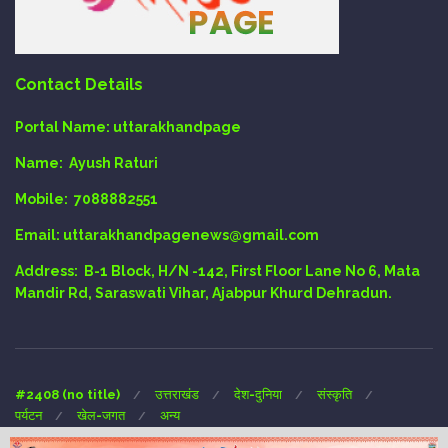
Contact Details
Portal Name:
uttarakhandpage
Name:
Ayush Raturi
Mobile:
7088882551
Email
: uttarakhandpagenews@gmail.com
Address:
B-1 Block, H/N -142, First Floor Lane No 6, Mata
Mandir Rd, Saraswati Vihar, Ajabpur Khurd Dehradun.
#2408 (no title)
उत्तराखंड
देश-दुनिया
संस्कृति
पर्यटन
खेल-जगत
अन्य