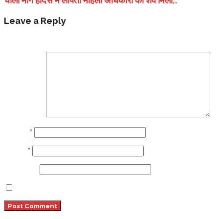
Leave a Reply
Your email address will not be published.
Required fi
Comment
Name
*
Email
*
Website
Save my name, email, and website in this browser 