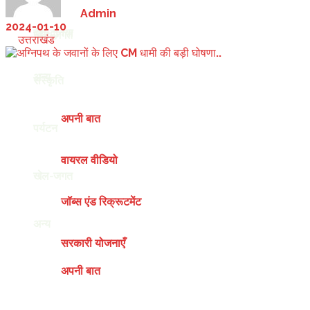
by
Admin
2024-01-10
देश-दुनिया
खेल-जगत
in
उत्तराखंड
अन्य
संस्कृति
अपनी बात
पर्यटन
वायरल वीडियो
खेल-जगत
जॉब्स एंड रिक्रूटमेंट
अन्य
सरकारी योजनाएँ
अपनी बात
Friday, August 7, 2026