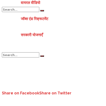
वायरल वीडियो
जॉब्स एंड रिक्रूटमेंट
No Result
सरकारी योजनाएँ
View All Result
No Result
View All Result
Share on Facebook
Share on Twitter
सीएम धामी ने दिए उत्तराखंड के पर्यटक स्थलों के पास ड्राइवरों के लिए डोरमेट्री निर्