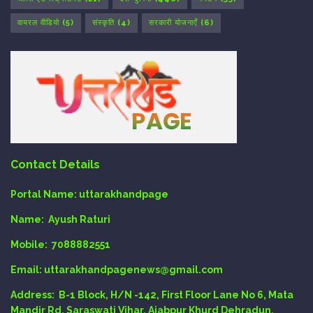
वायरल वीडियो
(5)
संस्कृति
(4)
सरकारी योजनाएँ
(6)
Contact Details
Portal Name:
uttarakhandpage
Name:
Ayush Raturi
Mobile:
7088882551
Email
: uttarakhandpagenews@gmail.com
Address:
B-1 Block, H/N -142, First Floor Lane No 6, Mata
Mandir Rd, Saraswati Vihar, Ajabpur Khurd Dehradun.