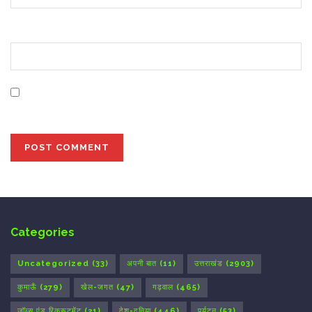
Website
Save my name, email, and website in this browser for
the next time I comment.
Categories
Uncategorized
(33)
अपनी बात
(11)
उत्तराखंड
(2903)
कुमाऊँ
(279)
खेल-जगत
(47)
गढ़वाल
(465)
जॉब्स एंड रिक्रूटमेंट
(21)
देश-दुनिया
(446)
पर्यटन
(53)