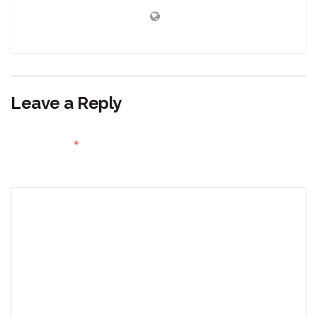
Leave a Reply
Your email address will not be published.
Required fields
*
are marked
Comment