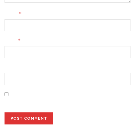
*
Name
*
Email
Website
Save my name, email, and website in this browser for
the next time I comment.