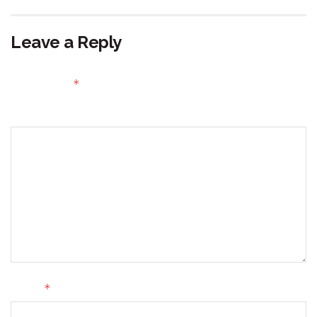
Leave a Reply
Your email address will not be published.
Required fields
*
are marked
Comment
*
Name