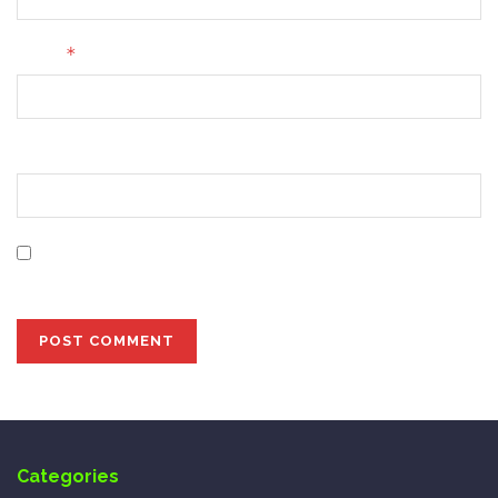
*
Email
Website
Save my name, email, and website in this browser for
the next time I comment.
Categories