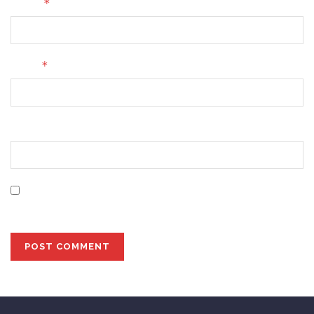
*
Name
*
Email
Website
Save my name, email, and website in this browser for
the next time I comment.