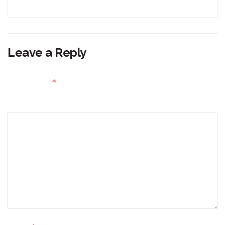
Leave a Reply
Your email address will not be published.
Required fields
*
are marked
Comment