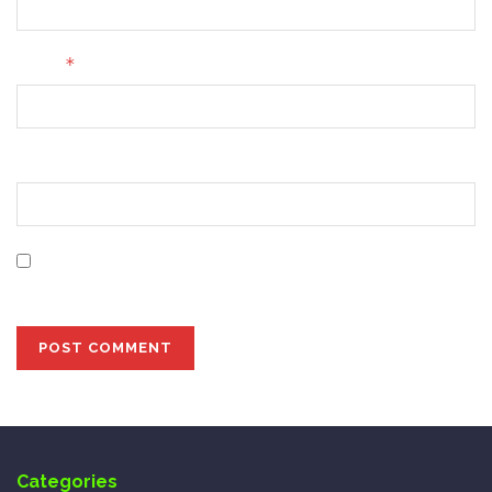
*
Email
Website
Save my name, email, and website in this browser for
the next time I comment.
Categories