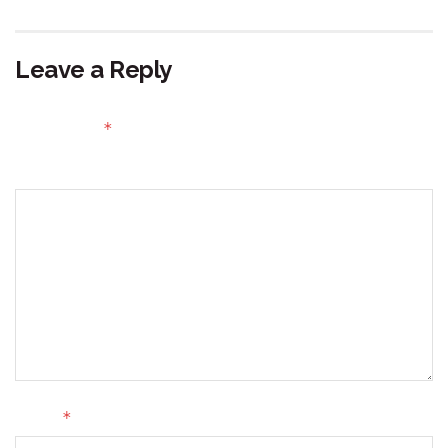
Leave a Reply
Your email address will not be published.
Required fields
*
are marked
Comment
*
Name